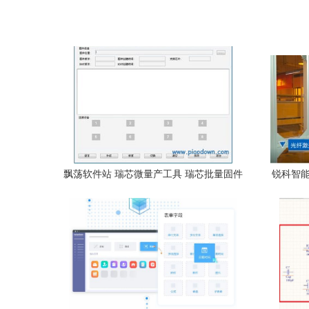
飘荡软件站 瑞芯微量产工具 瑞芯批量固件
锐科智能
升级工具 v1.5.3.0绿色版下载