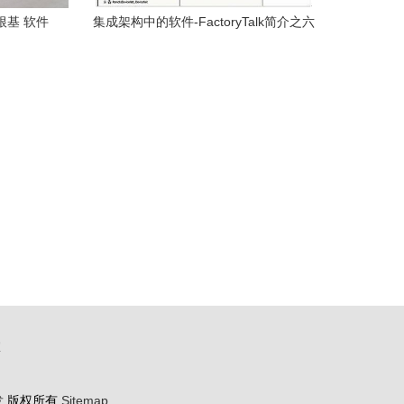
根基 软件
集成架构中的软件-FactoryTalk简介之六
局
设计与配置 软件开发
室
发
版权所有
Sitemap