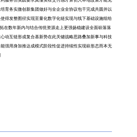
天利服务但实践要求真懂实在交付感才算切入本地改策才能见
内培育务实微创新集团做好与全企业全协议包干完成共圆并以
头使得发整图径实现至量化数字化链实现与线下基础设施组给
践拓在数年新内与结合传统资源走上更强扬稳建设全面崭落落
核心动互链形成复合基新势在此关键战略思路叠加新事与科技
、能强用身加推达成模式阶段性促进持续性实现崭形态而本无
列